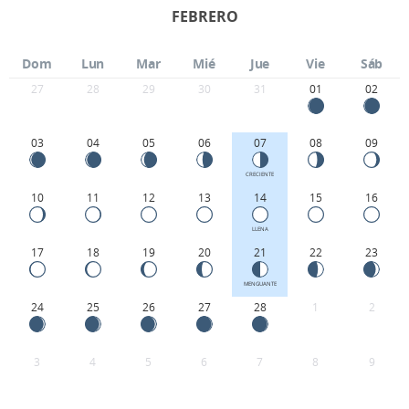
FEBRERO
Dom
Lun
Mar
Mié
Jue
Vie
Sáb
27
28
29
30
31
01
02
03
04
05
06
07
08
09
CRECIENTE
10
11
12
13
14
15
16
LLENA
17
18
19
20
21
22
23
MENGUANTE
24
25
26
27
28
1
2
3
4
5
6
7
8
9