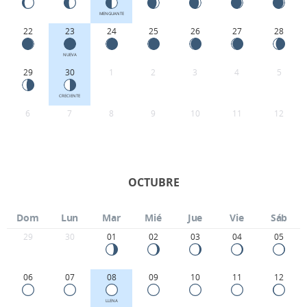
MENGUANTE
22
23
24
25
26
27
28
NUEVA
29
30
1
2
3
4
5
CRECIENTE
6
7
8
9
10
11
12
OCTUBRE
Dom
Lun
Mar
Mié
Jue
Vie
Sáb
29
30
01
02
03
04
05
06
07
08
09
10
11
12
LLENA