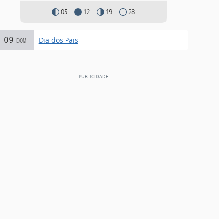
05
12
19
28
09
Dia dos Pais
DOM