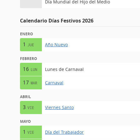
Día Mundial del Hijo del Medio
Calendario Días Festivos 2026
ENERO
1
Año Nuevo
JUE
FEBRERO
16
Lunes de Carnaval
LUN
17
Carnaval
MAR
ABRIL
3
Viernes Santo
VIE
MAYO
1
Día del Trabajador
VIE