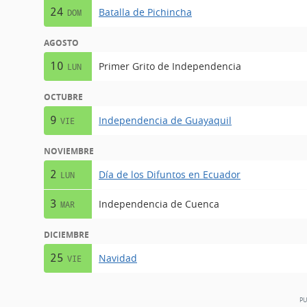
24
Batalla de Pichincha
DOM
AGOSTO
10
Primer Grito de Independencia
LUN
OCTUBRE
9
Independencia de Guayaquil
VIE
NOVIEMBRE
2
Día de los Difuntos en Ecuador
LUN
3
Independencia de Cuenca
MAR
DICIEMBRE
25
Navidad
VIE