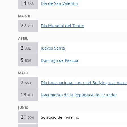
14
Día de San Valentín
SÁB
MARZO
27
Día Mundial del Teatro
VIE
ABRIL
2
Jueves Santo
JUE
5
Domingo de Pascua
DOM
MAYO
2
Día Internacional contra el Bullying o el Acos
SÁB
13
Nacimiento de la República del Ecuador
MIÉ
JUNIO
21
Solsticio de Invierno
DOM