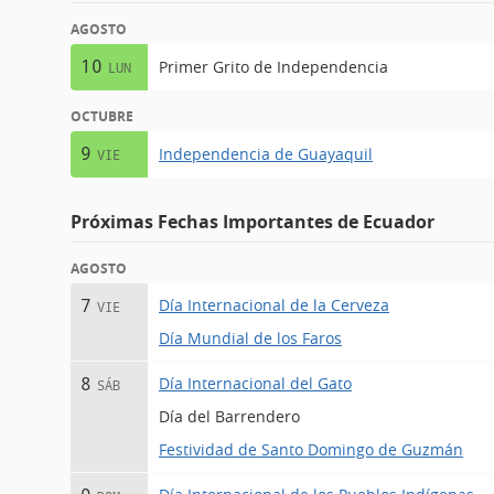
AGOSTO
10
Primer Grito de Independencia
LUN
OCTUBRE
9
Independencia de Guayaquil
VIE
Próximas Fechas Importantes de Ecuador
AGOSTO
Día Internacional de la Cerveza
7
VIE
Día Mundial de los Faros
Día Internacional del Gato
8
SÁB
Día del Barrendero
Festividad de Santo Domingo de Guzmán