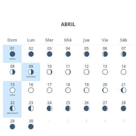
ABRIL
Dom
Lun
Mar
Mié
Jue
Vie
Sáb
01
02
03
04
05
06
07
NUEVA
08
09
10
11
12
13
14
CRECIENTE
15
16
17
18
19
20
21
LLENA
22
23
24
25
26
27
28
MENGUANTE
29
30
1
2
3
4
5