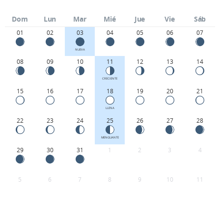
Dom
Lun
Mar
Mié
Jue
Vie
Sáb
01
02
03
04
05
06
07
NUEVA
08
09
10
11
12
13
14
CRECIENTE
15
16
17
18
19
20
21
LLENA
22
23
24
25
26
27
28
MENGUANTE
29
30
31
1
2
3
4
5
6
7
8
9
10
11