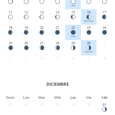
LLENA
11
12
13
14
15
16
17
MENGUANTE
18
19
20
21
22
23
24
NUEVA
25
26
27
28
29
30
1
CRECIENTE
2
3
4
5
6
7
8
DICIEMBRE
Dom
Lun
Mar
Mié
Jue
Vie
Sáb
25
26
27
28
29
30
01