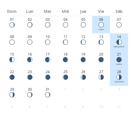
Dom
Lun
Mar
Mié
Jue
Vie
Sáb
01
02
03
04
05
06
07
LLENA
08
09
10
11
12
13
14
MENGUANTE
15
16
17
18
19
20
21
NUEVA
22
23
24
25
26
27
28
CRECIENTE
29
30
31
1
2
3
4
5
6
7
8
9
10
11