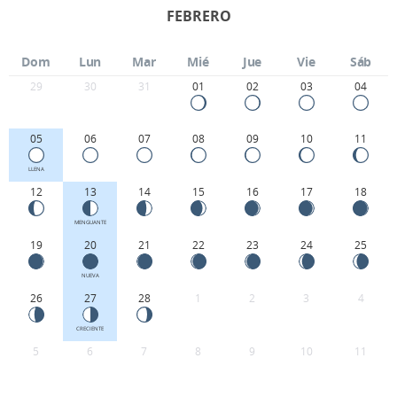
FEBRERO
Dom
Lun
Mar
Mié
Jue
Vie
Sáb
29
30
31
01
02
03
04
05
06
07
08
09
10
11
LLENA
12
13
14
15
16
17
18
MENGUANTE
19
20
21
22
23
24
25
NUEVA
26
27
28
1
2
3
4
CRECIENTE
5
6
7
8
9
10
11