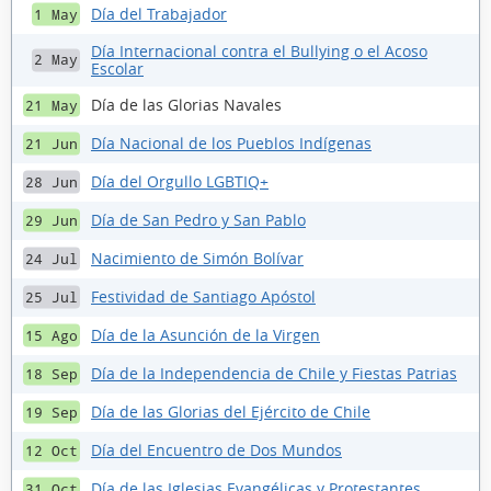
Día del Trabajador
1 May
Día Internacional contra el Bullying o el Acoso
2 May
Escolar
Día de las Glorias Navales
21 May
Día Nacional de los Pueblos Indígenas
21 Jun
Día del Orgullo LGBTIQ+
28 Jun
Día de San Pedro y San Pablo
29 Jun
Nacimiento de Simón Bolívar
24 Jul
Festividad de Santiago Apóstol
25 Jul
Día de la Asunción de la Virgen
15 Ago
Día de la Independencia de Chile y Fiestas Patrias
18 Sep
Día de las Glorias del Ejército de Chile
19 Sep
Día del Encuentro de Dos Mundos
12 Oct
Día de las Iglesias Evangélicas y Protestantes
31 Oct