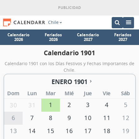
Chile
Calendario
Feriados
Calendario
Feriados
2026
2026
2027
2027
Calendario 1901
Calendario 1901 con los Días Festivos y Fechas Importantes de
Chile.
ENERO 1901
Dom
Lun
Mar
Mié
Jue
Vie
Sáb
1
2
3
4
5
30
31
6
7
8
9
10
11
12
13
14
15
16
17
18
19