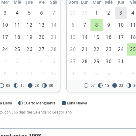
Mar
Mié
Jue
Vie
Sáb
Dom
Lun
Mar
Mié
Jue
Vi
3
4
5
6
7
29
30
1
2
3
4
10
11
12
13
14
6
7
8
9
10
1
17
18
19
20
21
13
14
15
16
17
1
24
25
26
27
28
20
21
22
23
24
2
1
2
3
4
5
27
28
29
30
31
1
8
9
10
11
12
3
4
5
6
7
8
08
15
23
30
07
15
23
3
a Llena
Cuarto Menguante
Luna Nueva
to, con 366 días del Calendario Gregoriano.
mportantes 1908