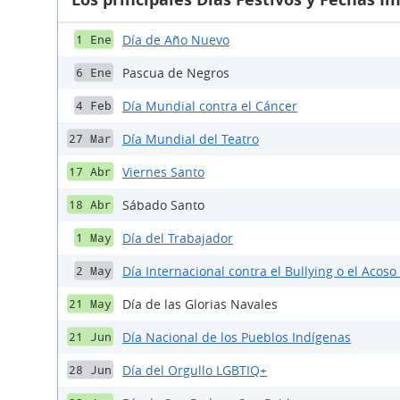
Día de Año Nuevo
1 Ene
Pascua de Negros
6 Ene
Día Mundial contra el Cáncer
4 Feb
Día Mundial del Teatro
27 Mar
Viernes Santo
17 Abr
Sábado Santo
18 Abr
Día del Trabajador
1 May
Día Internacional contra el Bullying o el Acoso
2 May
Día de las Glorias Navales
21 May
Día Nacional de los Pueblos Indígenas
21 Jun
Día del Orgullo LGBTIQ+
28 Jun