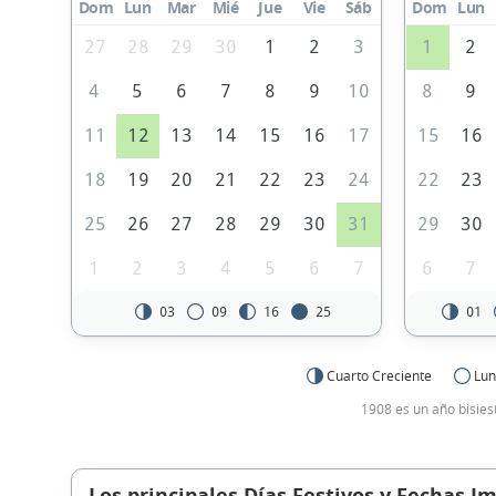
Dom
Lun
Mar
Mié
Jue
Vie
Sáb
Dom
Lun
27
28
29
30
1
2
3
1
2
4
5
6
7
8
9
10
8
9
11
12
13
14
15
16
17
15
16
18
19
20
21
22
23
24
22
23
25
26
27
28
29
30
31
29
30
1
2
3
4
5
6
7
6
7
03
09
16
25
01
Cuarto Creciente
Lun
1908 es un año bisies
Los principales Días Festivos y Fechas I