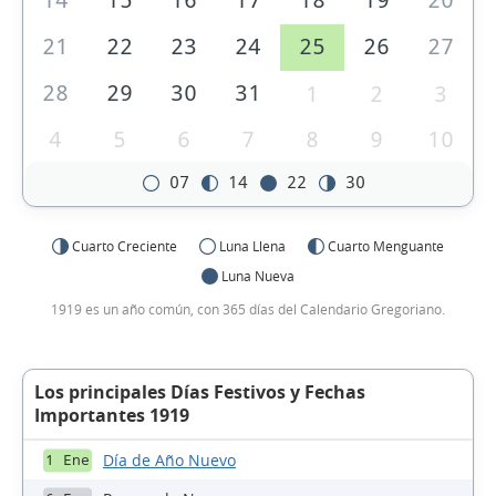
14
15
16
17
18
19
20
21
22
23
24
25
26
27
28
29
30
31
1
2
3
4
5
6
7
8
9
10
07
14
22
30
Cuarto Creciente
Luna Llena
Cuarto Menguante
Luna Nueva
1919 es un año común, con 365 días del Calendario Gregoriano.
Los principales Días Festivos y Fechas
Importantes 1919
Día de Año Nuevo
1 Ene