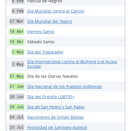
Pascua de Negros
6 Ene
Día Mundial contra el Cáncer
4 Feb
Día Mundial del Teatro
27 Mar
Viernes Santo
18 Abr
Sábado Santo
19 Abr
Día del Trabajador
1 May
Día Internacional contra el Bullying o el Acoso
2 May
Escolar
Día de las Glorias Navales
21 May
Día Nacional de los Pueblos Indígenas
21 Jun
Día del Orgullo LGBTIQ+
28 Jun
Día de San Pedro y San Pablo
29 Jun
Nacimiento de Simón Bolívar
24 Jul
Festividad de Santiago Apóstol
25 Jul