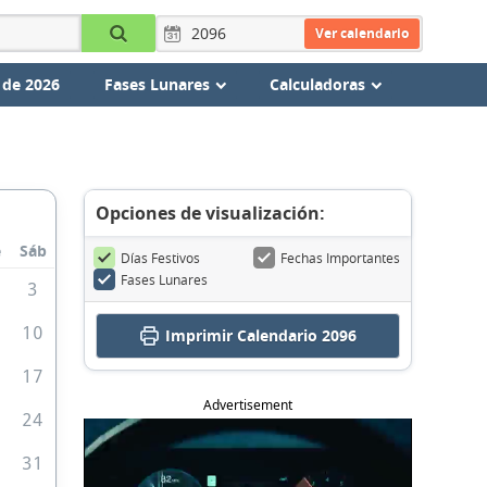
Ver calendario
 de 2026
Fases Lunares
Calculadoras
Opciones de visualización:
e
Sáb
Días Festivos
Fechas Importantes
Fases Lunares
3
10
Imprimir
Calendario 2096
6
17
Advertisement
3
24
0
31