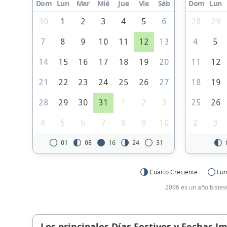
Dom
Lun
Mar
Mié
Jue
Vie
Sáb
Dom
Lun
30
1
2
3
4
5
6
28
29
7
8
9
10
11
12
13
4
5
14
15
16
17
18
19
20
11
12
21
22
23
24
25
26
27
18
19
28
29
30
31
1
2
3
25
26
4
5
6
7
8
9
10
2
3
01
08
16
24
31
Cuarto Creciente
Lun
2096 es un año bisies
Los principales Días Festivos y Fechas I