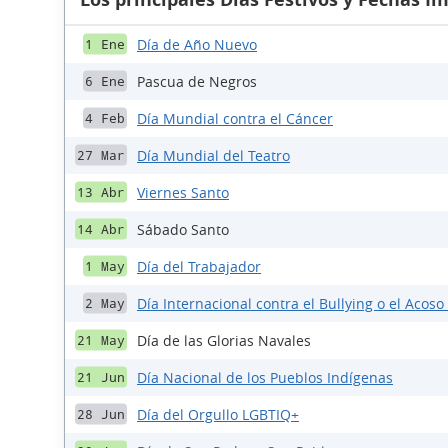
Día de Año Nuevo
1 Ene
Pascua de Negros
6 Ene
Día Mundial contra el Cáncer
4 Feb
Día Mundial del Teatro
27 Mar
Viernes Santo
13 Abr
Sábado Santo
14 Abr
Día del Trabajador
1 May
Día Internacional contra el Bullying o el Acoso
2 May
Día de las Glorias Navales
21 May
Día Nacional de los Pueblos Indígenas
21 Jun
Día del Orgullo LGBTIQ+
28 Jun