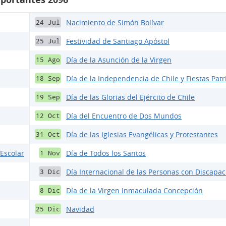
Nacimiento de Simón Bolívar
24 Jul
Festividad de Santiago Apóstol
25 Jul
Día de la Asunción de la Virgen
15 Ago
Día de la Independencia de Chile y Fiestas Patr
18 Sep
Día de las Glorias del Ejército de Chile
19 Sep
Día del Encuentro de Dos Mundos
12 Oct
Día de las Iglesias Evangélicas y Protestantes
31 Oct
 Escolar
Día de Todos los Santos
1 Nov
Día Internacional de las Personas con Discapa
3 Dic
Día de la Virgen Inmaculada Concepción
8 Dic
Navidad
25 Dic