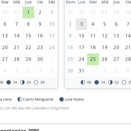
Mar
Mié
Jue
Vie
Sáb
Dom
Lun
Mar
Mié
Jue
Vi
30
31
1
2
3
25
26
27
28
29
3
6
7
8
9
10
2
3
4
5
6
7
13
14
15
16
17
9
10
11
12
13
1
20
21
22
23
24
16
17
18
19
20
2
27
28
29
30
1
23
24
25
26
27
2
4
5
6
7
8
30
31
1
2
3
4
06
14
23
29
06
14
22
2
a Llena
Cuarto Menguante
Luna Nueva
to, con 366 días del Calendario Gregoriano.
mportantes 2096