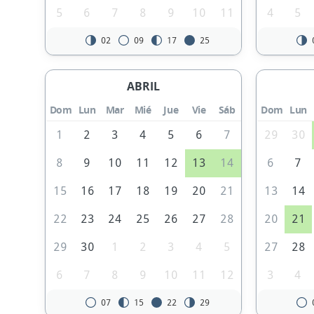
5
6
7
8
9
10
11
4
5
02
09
17
25
ABRIL
Dom
Lun
Mar
Mié
Jue
Vie
Sáb
Dom
Lun
1
2
3
4
5
6
7
29
30
8
9
10
11
12
13
14
6
7
15
16
17
18
19
20
21
13
14
22
23
24
25
26
27
28
20
21
29
30
1
2
3
4
5
27
28
6
7
8
9
10
11
12
3
4
07
15
22
29