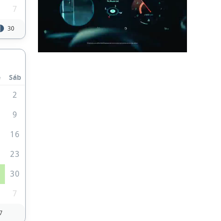
7
30
e
Sáb
2
9
5
16
2
23
9
30
7
7