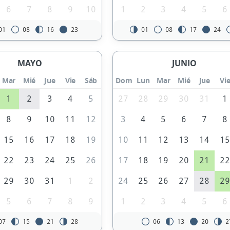
6
7
8
9
10
1
2
3
4
5
6
01
08
16
23
01
08
17
24
MAYO
JUNIO
Mar
Mié
Jue
Vie
Sáb
Dom
Lun
Mar
Mié
Jue
Vi
1
2
3
4
5
27
28
29
30
31
1
8
9
10
11
12
3
4
5
6
7
8
15
16
17
18
19
10
11
12
13
14
1
22
23
24
25
26
17
18
19
20
21
2
29
30
31
1
2
24
25
26
27
28
2
5
6
7
8
9
1
2
3
4
5
6
07
15
21
28
06
13
20
2