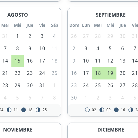
AGOSTO
SEPTIEMBRE
Mar
Mié
Jue
Vie
Sáb
Dom
Lun
Mar
Mié
Jue
Vi
31
1
2
3
4
26
27
28
29
30
3
7
8
9
10
11
2
3
4
5
6
7
14
15
16
17
18
9
10
11
12
13
1
21
22
23
24
25
16
17
18
19
20
2
28
29
30
31
1
23
24
25
26
27
2
4
5
6
7
8
30
1
2
3
4
5
04
11
18
25
02
09
16
2
NOVIEMBRE
DICIEMBRE