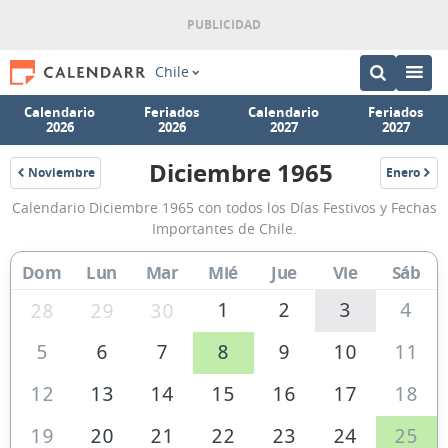
Chile
Calendario
Feriados
Calendario
Feriados
2026
2026
2027
2027
Diciembre 1965
Noviembre
Enero
1965
1966
Calendario
Calendario Diciembre 1965 con todos los Días Festivos y Fechas
Diciembre
Importantes de Chile.
1965
Dom
Lun
Mar
Mié
Jue
Vie
Sáb
de
Chile
1
2
3
4
28
29
30
5
6
7
8
9
10
11
12
13
14
15
16
17
18
19
20
21
22
23
24
25