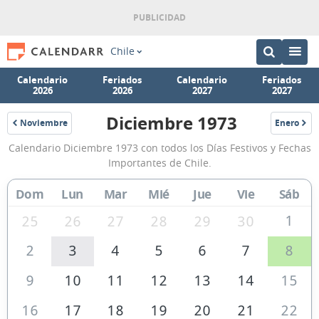
Chile
Calendario
Feriados
Calendario
Feriados
2026
2026
2027
2027
Diciembre 1973
Noviembre
Enero
1973
1974
Calendario
Calendario Diciembre 1973 con todos los Días Festivos y Fechas
Diciembre
Importantes de Chile.
1973
Dom
Lun
Mar
Mié
Jue
Vie
Sáb
de
Chile
1
25
26
27
28
29
30
2
3
4
5
6
7
8
9
10
11
12
13
14
15
16
17
18
19
20
21
22