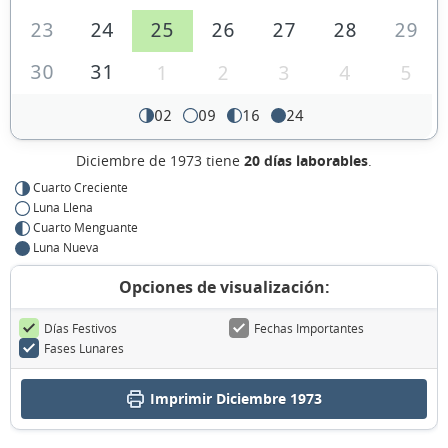
23
24
25
26
27
28
29
30
31
1
2
3
4
5
02
09
16
24
Diciembre de 1973 tiene
20 días laborables
.
Cuarto Creciente
Luna Llena
Cuarto Menguante
Luna Nueva
Opciones de visualización:
Días Festivos
Fechas Importantes
Fases Lunares
Imprimir Diciembre 1973