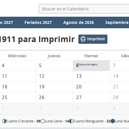
io 2027
Feriados 2027
Agosto de 2026
Septiembre
1911 para Imprimir
Imprimir
Miércoles
Jueves
Viernes
Sáb
4
5
6
7
Pascua de Negros
11
12
13
14
18
19
20
21
25
26
27
28
1
2
3
4
Cuarto Creciente -
08
Luna Llena -
14
Cuarto Menguante -
22
Luna Nu