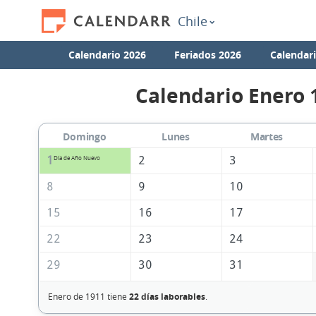
Chile
Calendario 2026
Feriados 2026
Calendar
Calendario Enero 
Domingo
Lunes
Martes
1
2
3
Día de Año Nuevo
8
9
10
15
16
17
22
23
24
29
30
31
Enero de 1911 tiene
22 días laborables
.