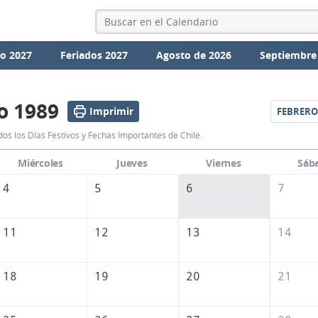
io 2027
Feriados 2027
Agosto de 2026
Septiembre
o 1989
Imprimir
FEBRERO
Calendario
os los Días Festivos y Fechas Importantes de Chile.
Enero
Miércoles
Jueves
Viernes
Sáb
1989
4
5
6
7
de
Chile
11
12
13
14
18
19
20
21