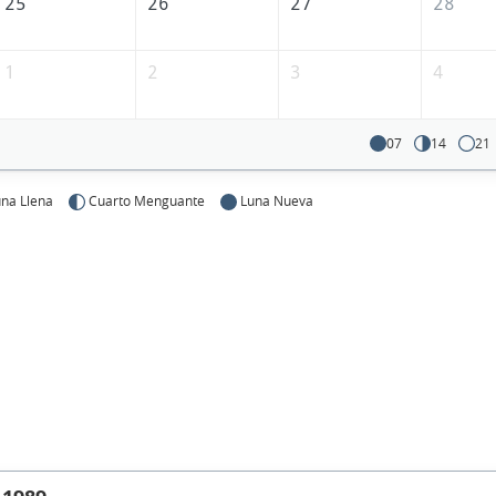
25
26
27
28
1
2
3
4
07
14
21
na Llena
Cuarto Menguante
Luna Nueva