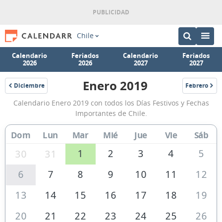
Chile
Calendario
Feriados
Calendario
Feriados
2026
2026
2027
2027
Enero 2019
Diciembre
Febrero
2018
2019
Calendario
Calendario Enero 2019 con todos los Días Festivos y Fechas
Enero
Importantes de Chile.
2019
Dom
Lun
Mar
Mié
Jue
Vie
Sáb
de
Chile
1
2
3
4
5
30
31
6
7
8
9
10
11
12
13
14
15
16
17
18
19
20
21
22
23
24
25
26