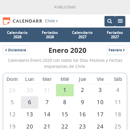
Chile
Calendario
Feriados
Calendario
Feriados
2026
2026
2027
2027
Enero 2020
Diciembre
Febrero
2019
2020
Calendario
Calendario Enero 2020 con todos los Días Festivos y Fechas
Enero
Importantes de Chile.
2020
Dom
Lun
Mar
Mié
Jue
Vie
Sáb
de
Chile
1
2
3
4
29
30
31
5
6
7
8
9
10
11
12
13
14
15
16
17
18
19
20
21
22
23
24
25