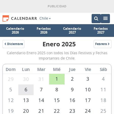
Chile
Calendario
Feriados
Calendario
Feriados
2026
2026
2027
2027
Enero 2025
Diciembre
Febrero
2024
2025
Calendario
Calendario Enero 2025 con todos los Días Festivos y Fechas
Enero
Importantes de Chile.
2025
Dom
Lun
Mar
Mié
Jue
Vie
Sáb
de
Chile
1
2
3
4
29
30
31
5
6
7
8
9
10
11
12
13
14
15
16
17
18
19
20
21
22
23
24
25