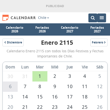
Chile
Calendario
Feriados
Calendario
Feriados
2026
2026
2027
2027
Enero 2115
Diciembre
Febrero
2114
2115
Calendario
Calendario Enero 2115 con todos los Días Festivos y Fechas
Enero
Importantes de Chile.
2115
Dom
Lun
Mar
Mié
Jue
Vie
Sáb
de
Chile
1
2
3
4
5
30
31
6
7
8
9
10
11
12
13
14
15
16
17
18
19
20
21
22
23
24
25
26