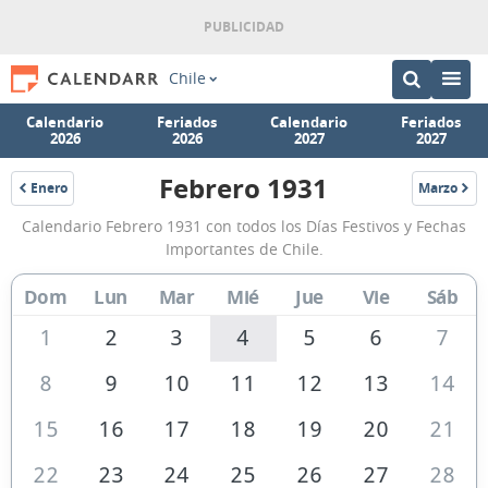
Chile
Calendario
Feriados
Calendario
Feriados
2026
2026
2027
2027
Febrero 1931
Enero
Marzo
1931
1931
Calendario
Calendario Febrero 1931 con todos los Días Festivos y Fechas
Febrero
Importantes de Chile.
1931
Dom
Lun
Mar
Mié
Jue
Vie
Sáb
de
Chile
1
2
3
4
5
6
7
8
9
10
11
12
13
14
15
16
17
18
19
20
21
22
23
24
25
26
27
28