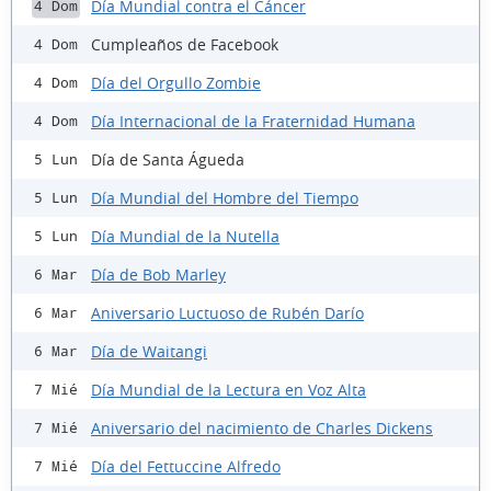
Día Mundial contra el Cáncer
4 Dom
Cumpleaños de Facebook
4 Dom
Día del Orgullo Zombie
4 Dom
Día Internacional de la Fraternidad Humana
4 Dom
Día de Santa Águeda
5 Lun
Día Mundial del Hombre del Tiempo
5 Lun
Día Mundial de la Nutella
5 Lun
Día de Bob Marley
6 Mar
Aniversario Luctuoso de Rubén Darío
6 Mar
Día de Waitangi
6 Mar
Día Mundial de la Lectura en Voz Alta
7 Mié
Aniversario del nacimiento de Charles Dickens
7 Mié
Día del Fettuccine Alfredo
7 Mié