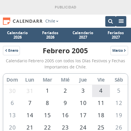
Chile
Calendario
Feriados
Calendario
Feriados
2026
2026
2027
2027
Febrero 2005
Enero
Marzo
2005
2005
Calendario
Calendario Febrero 2005 con todos los Días Festivos y Fechas
Febrero
Importantes de Chile.
2005
Dom
Lun
Mar
Mié
Jue
Vie
Sáb
de
Chile
1
2
3
4
5
30
31
6
7
8
9
10
11
12
13
14
15
16
17
18
19
20
21
22
23
24
25
26