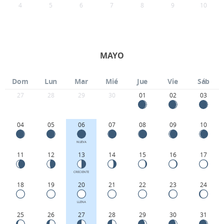
4
5
6
7
8
9
10
MAYO
Dom
Lun
Mar
Mié
Jue
Vie
Sáb
27
28
29
30
01
02
03
04
05
06
07
08
09
10
NUEVA
11
12
13
14
15
16
17
CRECIENTE
18
19
20
21
22
23
24
LLENA
25
26
27
28
29
30
31