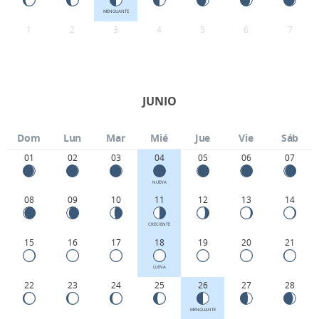
MENGUANTE
1
2
3
4
5
6
7
JUNIO
Dom
Lun
Mar
Mié
Jue
Vie
Sáb
01
02
03
04
05
06
07
NUEVA
08
09
10
11
12
13
14
CRECIENTE
15
16
17
18
19
20
21
LLENA
22
23
24
25
26
27
28
MENGUANTE