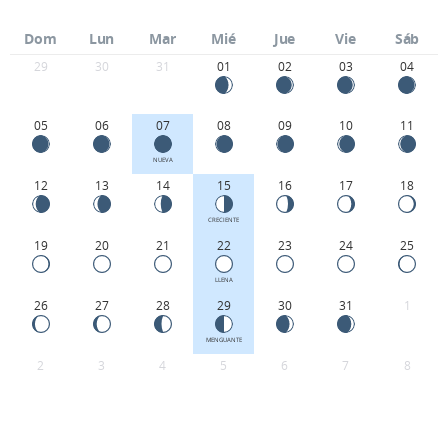
Dom
Lun
Mar
Mié
Jue
Vie
Sáb
29
30
31
01
02
03
04
05
06
07
08
09
10
11
NUEVA
12
13
14
15
16
17
18
CRECIENTE
19
20
21
22
23
24
25
LLENA
26
27
28
29
30
31
1
MENGUANTE
2
3
4
5
6
7
8