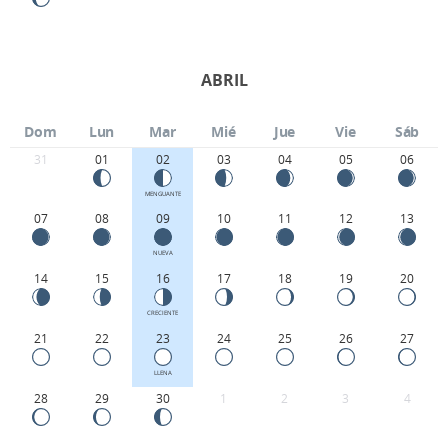
ABRIL
Dom
Lun
Mar
Mié
Jue
Vie
Sáb
31
01
02
03
04
05
06
MENGUANTE
07
08
09
10
11
12
13
NUEVA
14
15
16
17
18
19
20
CRECIENTE
21
22
23
24
25
26
27
LLENA
28
29
30
1
2
3
4