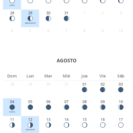
LLENA
28
29
30
31
1
2
3
MENGUANTE
4
5
6
7
8
9
10
AGOSTO
Dom
Lun
Mar
Mié
Jue
Vie
Sáb
28
29
30
31
01
02
03
04
05
06
07
08
09
10
NUEVA
11
12
13
14
15
16
17
CRECIENTE