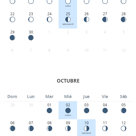
LLENA
22
23
24
25
26
27
28
MENGUANTE
29
30
1
2
3
4
5
6
7
8
9
10
11
12
OCTUBRE
Dom
Lun
Mar
Mié
Jue
Vie
Sáb
29
30
01
02
03
04
05
NUEVA
06
07
08
09
10
11
12
CRECIENTE