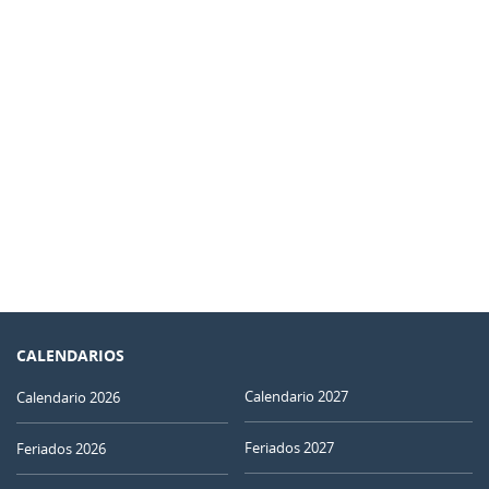
31
01
02
03
04
05
06
LLENA
07
08
09
10
11
12
13
MENGUANTE
14
15
16
17
18
19
20
NUEVA
21
22
23
24
25
26
27
CRECIENTE
28
29
30
1
2
3
4
5
6
7
8
9
10
11
CALENDARIOS
Calendario 2027
Calendario 2026
JULIO 1936
Feriados 2027
Feriados 2026
Dom
Lun
Mar
Mié
Jue
Vie
Sáb