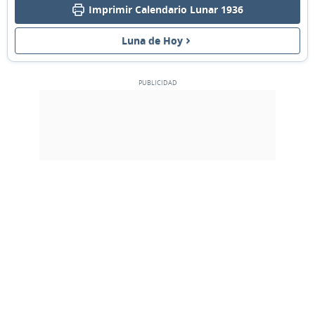
Imprimir Calendario Lunar 1936
02
03
04
05
06
07
08
Luna de Hoy
LLENA
09
10
11
12
13
14
15
MENGUANTE
16
17
18
19
20
21
22
NUEVA
23
24
25
26
27
28
29
CRECIENTE
1
2
3
4
5
6
7
MARZO 1936
Dom
Lun
Mar
Mié
Jue
Vie
Sáb
01
02
03
04
05
06
07