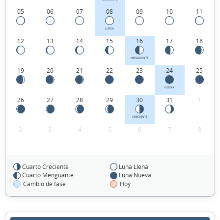
05
06
07
08
09
10
11
LLENA
12
13
14
15
16
17
18
MENGUANTE
19
20
21
22
23
24
25
NUEVA
26
27
28
29
30
31
1
CRECIENTE
2
3
4
5
6
7
8
Cuarto Creciente
Luna Llena
FEBRERO 1936
Cuarto Menguante
Luna Nueva
Cambio de fase
Hoy
Dom
Lun
Mar
Mié
Jue
Vie
Sáb
26
27
28
29
30
31
01