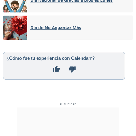
Día Nacional de Gracias a Dios es Lunes
05
06
07
08
09
10
11
Día de No Aguantar Más
LLENA
12
13
14
15
16
17
18
MENGUANTE
19
20
21
22
23
24
25
¿Cómo fue tu experiencia con Calendarr?
NUEVA
26
27
28
29
30
1
2
CRECIENTE
3
4
5
6
7
8
9
MAYO 1936
Dom
Lun
Mar
Mié
Jue
Vie
Sáb