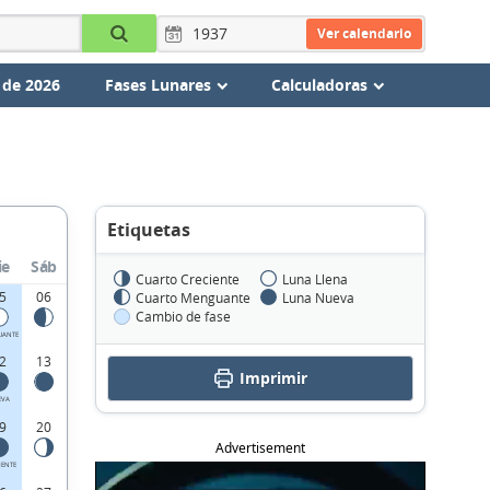
Ver calendario
 de 2026
Fases Lunares
Calculadoras
Etiquetas
ie
Sáb
Cuarto Creciente
Luna Llena
5
06
Cuarto Menguante
Luna Nueva
Cambio de fase
UANTE
2
13
Imprimir
EVA
9
20
Advertisement
IENTE