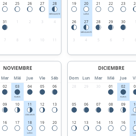
24
25
26
27
28
19
20
21
22
23
2
MENGUANTE
LLENA
31
1
2
3
4
26
27
28
29
30
MENGUANTE
7
8
9
10
11
3
4
5
6
7
NOVIEMBRE
DICIEMBRE
Mar
Mié
Jue
Vie
Sáb
Dom
Lun
Mar
Mié
Jue
V
02
03
04
05
06
28
29
30
01
02
0
NUEVA
NUEVA
09
10
11
12
13
05
06
07
08
09
1
CRECIENTE
CREC
16
17
18
19
20
12
13
14
15
16
1
LLENA
LL