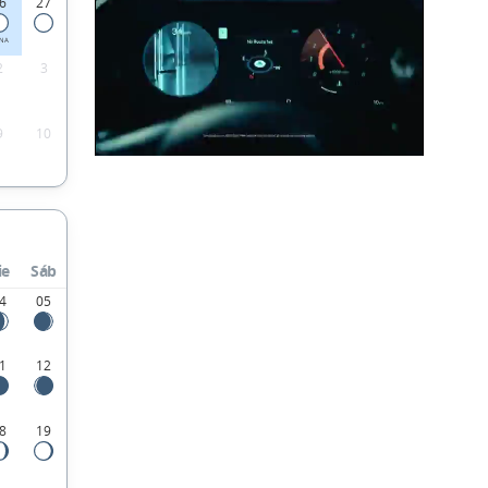
6
27
ENA
2
3
9
10
ie
Sáb
4
05
1
12
8
19