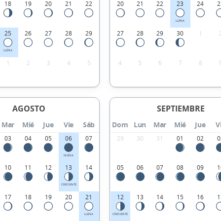
18
19
20
21
22
20
21
22
23
24
2
LLENA
25
26
27
28
29
27
28
29
30
1
LLENA
1
2
3
4
5
4
5
6
7
8
AGOSTO
SEPTIEMBRE
Mar
Mié
Jue
Vie
Sáb
Dom
Lun
Mar
Mié
Jue
V
03
04
05
06
07
29
30
31
01
02
0
NUEVA
10
11
12
13
14
05
06
07
08
09
1
CRECIENTE
17
18
19
20
21
12
13
14
15
16
1
LLENA
CRECIENTE