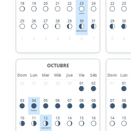
18
19
20
21
22
23
24
22
23
LLENA
25
26
27
28
29
30
31
29
30
MENGUANTE
1
2
3
4
5
6
7
5
6
OCTUBRE
Dom
Lun
Mar
Mié
Jue
Vie
Sáb
Dom
Lun
26
27
28
29
30
01
02
31
01
03
04
05
06
07
08
09
07
08
NUEVA
10
11
12
13
14
15
16
14
15
CRECIENTE