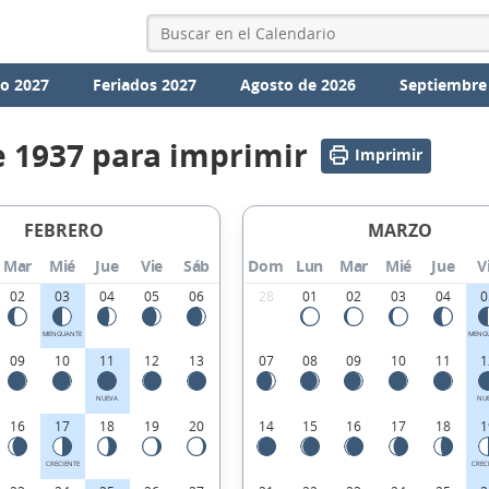
io 2027
Feriados 2027
Agosto de 2026
Septiembre
e 1937 para imprimir
Imprimir
FEBRERO
MARZO
Mar
Mié
Jue
Vie
Sáb
Dom
Lun
Mar
Mié
Jue
V
02
03
04
05
06
28
01
02
03
04
0
MENGUANTE
MENG
09
10
11
12
13
07
08
09
10
11
1
NUEVA
NU
16
17
18
19
20
14
15
16
17
18
1
CRECIENTE
CREC