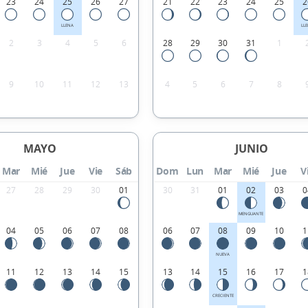
23
24
25
26
27
21
22
23
24
25
2
LLENA
LL
2
3
4
5
6
28
29
30
31
1
9
10
11
12
13
4
5
6
7
8
MAYO
JUNIO
Mar
Mié
Jue
Vie
Sáb
Dom
Lun
Mar
Mié
Jue
V
27
28
29
30
01
30
31
01
02
03
0
MENGUANTE
04
05
06
07
08
06
07
08
09
10
1
NUEVA
11
12
13
14
15
13
14
15
16
17
1
CRECIENTE