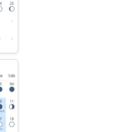
4
25
1
2
8
9
ie
Sáb
3
04
0
11
IENTE
7
18
ENA