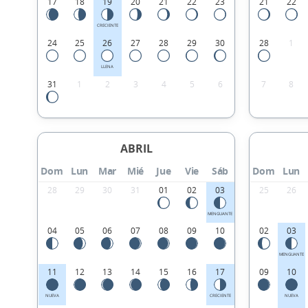
17
18
19
20
21
22
23
21
22
CRECIENTE
24
25
26
27
28
29
30
28
1
LLENA
31
1
2
3
4
5
6
7
8
ABRIL
Dom
Lun
Mar
Mié
Jue
Vie
Sáb
Dom
Lun
28
29
30
31
01
02
03
25
26
MENGUANTE
04
05
06
07
08
09
10
02
03
MENGUANTE
11
12
13
14
15
16
17
09
10
NUEVA
CRECIENTE
NUEVA