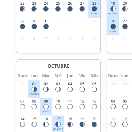
22
23
24
25
26
27
28
19
20
NUEVA
MENGUANTE
29
30
31
1
2
3
4
26
27
NUEVA
5
6
7
8
9
10
11
2
3
OCTUBRE
Dom
Lun
Mar
Mié
Jue
Vie
Sáb
Dom
Lun
30
01
02
03
04
05
06
28
29
CRECIENTE
07
08
09
10
11
12
13
04
05
LLENA
14
15
16
17
18
19
20
11
12
MENGUANTE