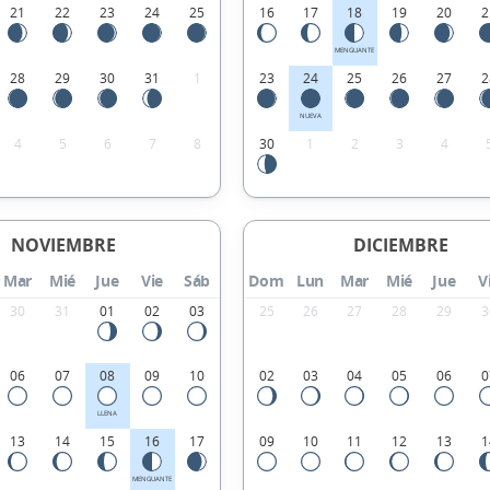
21
22
23
24
25
16
17
18
19
20
2
MENGUANTE
28
29
30
31
1
23
24
25
26
27
2
NUEVA
4
5
6
7
8
30
1
2
3
4
NOVIEMBRE
DICIEMBRE
Mar
Mié
Jue
Vie
Sáb
Dom
Lun
Mar
Mié
Jue
V
30
31
01
02
03
25
26
27
28
29
3
06
07
08
09
10
02
03
04
05
06
0
LLENA
13
14
15
16
17
09
10
11
12
13
1
MENGUANTE