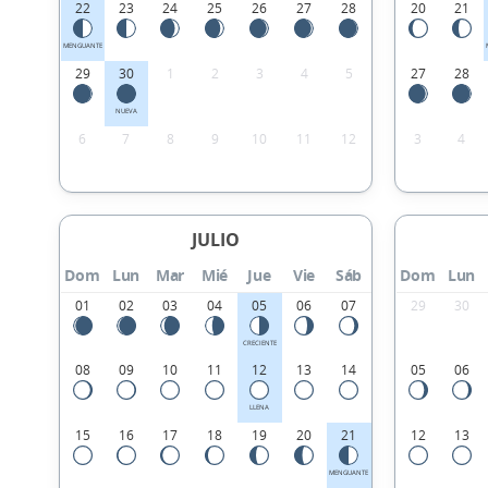
22
23
24
25
26
27
28
20
21
MENGUANTE
29
30
1
2
3
4
5
27
28
NUEVA
6
7
8
9
10
11
12
3
4
JULIO
Dom
Lun
Mar
Mié
Jue
Vie
Sáb
Dom
Lun
01
02
03
04
05
06
07
29
30
CRECIENTE
08
09
10
11
12
13
14
05
06
LLENA
15
16
17
18
19
20
21
12
13
MENGUANTE