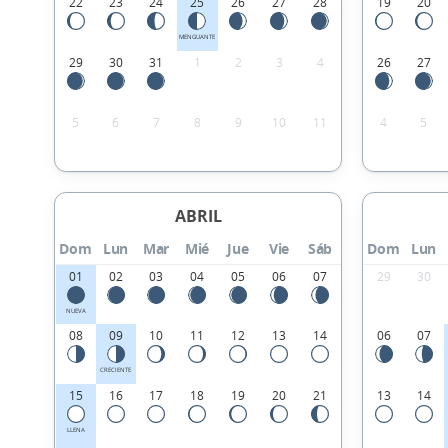
22
23
24
25
26
27
28
19
20
MENGUANTE
29
30
31
1
2
3
4
26
27
5
6
7
8
9
10
11
4
5
ABRIL
Dom
Lun
Mar
Mié
Jue
Vie
Sáb
Dom
Lun
01
02
03
04
05
06
07
29
30
NUEVA
08
09
10
11
12
13
14
06
07
CRECIENTE
15
16
17
18
19
20
21
13
14
LLENA