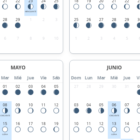
21
22
23
24
25
18
19
20
21
22
2
MENGUANTE
28
29
1
2
3
25
26
27
28
29
3
6
7
8
9
10
1
2
3
4
5
MAYO
JUNIO
Mar
Mié
Jue
Vie
Sáb
Dom
Lun
Mar
Mié
Jue
V
01
02
03
04
05
27
28
29
30
31
0
08
09
10
11
12
03
04
05
06
07
0
CRECIENTE
CRECIENTE
15
16
17
18
19
10
11
12
13
14
1
LLENA
LLENA