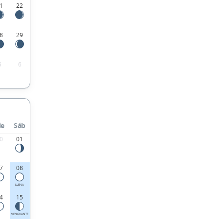
1
22
8
29
5
6
ie
Sáb
0
01
7
08
LLENA
4
15
MENGUANTE