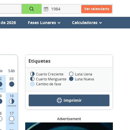
Ver calendario
 de 2026
Fases Lunares
Calculadoras
Etiquetas
ie
Sáb
Cuarto Creciente
Luna Llena
2
03
Cuarto Menguante
Luna Nueva
Cambio de fase
EVA
9
10
Imprimir
CRECIENTE
6
17
Advertisement
LLENA