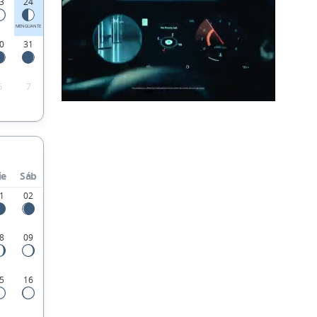
3
24
MENGUANTE
0
31
6
7
ie
Sáb
1
02
8
09
5
16