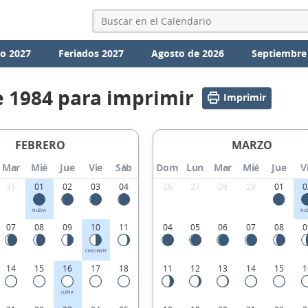
io 2027
Feriados 2027
Agosto de 2026
Septiembre
e 1984 para imprimir
Imprimir
FEBRERO
MARZO
Mar
Mié
Jue
Vie
Sáb
Dom
Lun
Mar
Mié
Jue
V
31
01
02
03
04
26
27
28
29
01
0
NUEVA
NU
07
08
09
10
11
04
05
06
07
08
0
CRECIENTE
14
15
16
17
18
11
12
13
14
15
1
LLENA