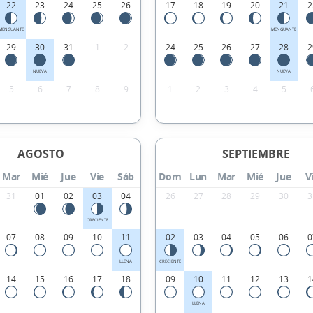
22
23
24
25
26
17
18
19
20
21
2
MENGUANTE
MENGUANTE
29
30
31
1
2
24
25
26
27
28
2
NUEVA
NUEVA
5
6
7
8
9
1
2
3
4
5
AGOSTO
SEPTIEMBRE
Mar
Mié
Jue
Vie
Sáb
Dom
Lun
Mar
Mié
Jue
V
31
01
02
03
04
26
27
28
29
30
3
CRECIENTE
07
08
09
10
11
02
03
04
05
06
0
LLENA
CRECIENTE
14
15
16
17
18
09
10
11
12
13
1
LLENA