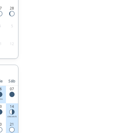
7
28
4
5
1
12
ie
Sáb
6
07
EVA
3
14
CRECIENTE
0
21