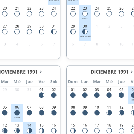
CRECIENTE
CRECIENTE
20
21
22
23
24
22
23
24
25
26
2
LLENA
27
28
29
30
31
29
30
1
2
3
MENGUANTE
3
4
5
6
7
6
7
8
9
10
1
OVIEMBRE 1991
DICIEMBRE 1991
Mar
Mié
Jue
Vie
Sáb
Dom
Lun
Mar
Mié
Jue
V
29
30
31
01
02
01
02
03
04
05
0
NU
05
06
07
08
09
08
09
10
11
12
1
NUEVA
12
13
14
15
16
15
16
17
18
19
2