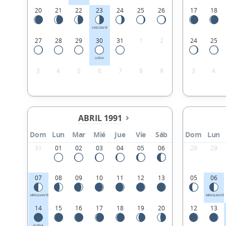
20
21
22
23
24
25
26
17
18
CRECIENTE
27
28
29
30
31
1
2
24
25
LLENA
3
4
5
6
7
8
9
3
4
ABRIL 1991
Dom
Lun
Mar
Mié
Jue
Vie
Sáb
Dom
Lun
31
01
02
03
04
05
06
28
29
07
08
09
10
11
12
13
05
06
MENGUANTE
MENGUANTE
14
15
16
17
18
19
20
12
13
NUEVA