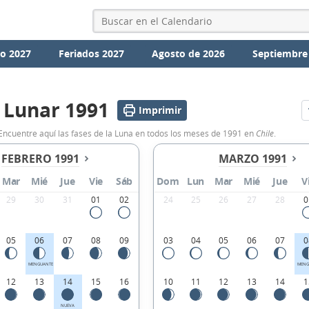
io 2027
Feriados 2027
Agosto de 2026
Septiembre
 Lunar 1991
Imprimir
 Encuentre aquí las fases de la Luna en todos los meses de 1991 en
Chile
.
FEBRERO 1991
MARZO 1991
Mar
Mié
Jue
Vie
Sáb
Dom
Lun
Mar
Mié
Jue
V
29
30
31
01
02
24
25
26
27
28
0
05
06
07
08
09
03
04
05
06
07
0
MENGUANTE
MENG
12
13
14
15
16
10
11
12
13
14
1
NUEVA