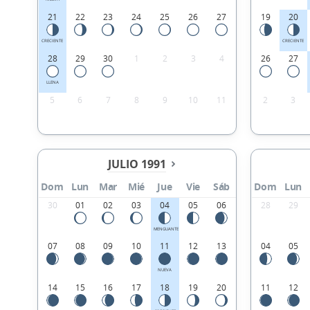
21
22
23
24
25
26
27
19
20
CRECIENTE
CRECIENTE
28
29
30
1
2
3
4
26
27
LLENA
5
6
7
8
9
10
11
2
3
JULIO 1991
Dom
Lun
Mar
Mié
Jue
Vie
Sáb
Dom
Lun
30
01
02
03
04
05
06
28
29
MENGUANTE
07
08
09
10
11
12
13
04
05
NUEVA
14
15
16
17
18
19
20
11
12