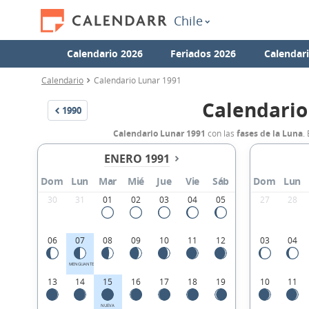
Chile
Calendario 2026
Feriados 2026
Calendar
Calendario
Calendario Lunar 1991
Calendario
1990
Calendario Lunar 1991
con las
fases de la Luna
.
ENERO 1991
Dom
Lun
Mar
Mié
Jue
Vie
Sáb
Dom
Lun
30
31
01
02
03
04
05
27
28
06
07
08
09
10
11
12
03
04
MENGUANTE
13
14
15
16
17
18
19
10
11
NUEVA