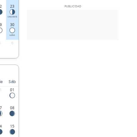
2
23
CRECIENTE
9
30
LLENA
5
6
ie
Sáb
1
01
7
08
4
15