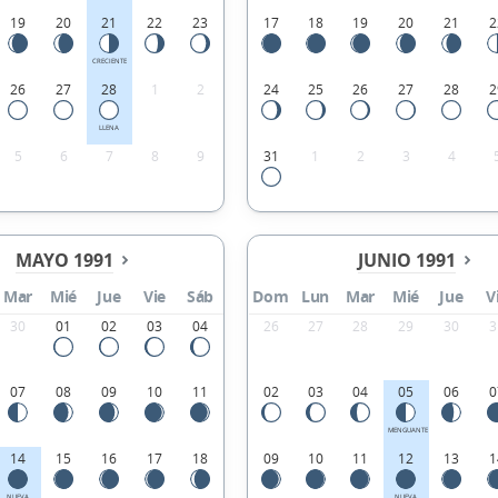
19
20
21
22
23
17
18
19
20
21
2
CRECIENTE
26
27
28
1
2
24
25
26
27
28
2
LLENA
5
6
7
8
9
31
1
2
3
4
MAYO 1991
JUNIO 1991
Mar
Mié
Jue
Vie
Sáb
Dom
Lun
Mar
Mié
Jue
V
30
01
02
03
04
26
27
28
29
30
3
07
08
09
10
11
02
03
04
05
06
0
MENGUANTE
14
15
16
17
18
09
10
11
12
13
1
NUEVA
NUEVA