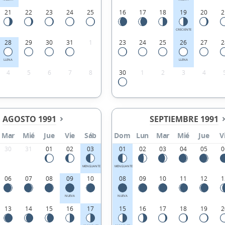
21
22
23
24
25
16
17
18
19
20
2
CRECIENTE
28
29
30
31
1
23
24
25
26
27
2
LLENA
LLENA
4
5
6
7
8
30
1
2
3
4
AGOSTO 1991
SEPTIEMBRE 1991
Mar
Mié
Jue
Vie
Sáb
Dom
Lun
Mar
Mié
Jue
V
30
31
01
02
03
01
02
03
04
05
0
MENGUANTE
MENGUANTE
06
07
08
09
10
08
09
10
11
12
1
NUEVA
NUEVA
13
14
15
16
17
15
16
17
18
19
2