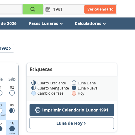
Ver calendario
 de 2026
Fases Lunares
Calculadoras
1992
Etiquetas
ie
Sáb
Cuarto Creciente
Luna Llena
1
02
Cuarto Menguante
Luna Nueva
Cambio de fase
Hoy
8
09
Imprimir Calendario Lunar 1991
UANTE
Luna de Hoy
5
16
NUEVA