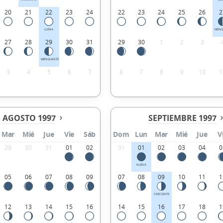
20
21
22
23
24
22
23
24
25
26
2
LLENA
MENG
27
28
29
30
31
29
30
1
2
3
MENGUANTE
3
4
5
6
7
6
7
8
9
10
1
AGOSTO 1997
SEPTIEMBRE 1997
Mar
Mié
Jue
Vie
Sáb
Dom
Lun
Mar
Mié
Jue
V
29
30
31
01
02
31
01
02
03
04
0
NUEVA
05
06
07
08
09
07
08
09
10
11
1
CRECIENTE
12
13
14
15
16
14
15
16
17
18
1