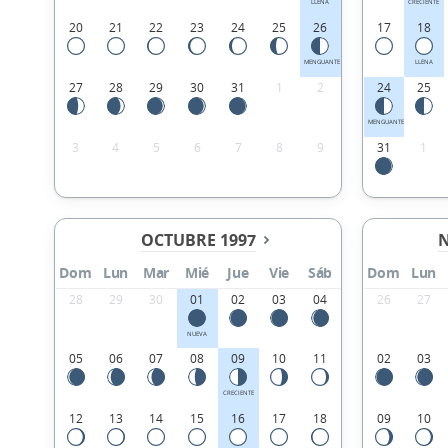
LLENA
CRECIENTE
20
21
22
23
24
25
26
17
18
MENGUANTE
LLENA
27
28
29
30
31
1
2
24
25
MENGUANTE
3
4
5
6
7
8
9
31
1
OCTUBRE 1997
N
Dom
Lun
Mar
Mié
Jue
Vie
Sáb
Dom
Lun
28
29
30
01
02
03
04
26
27
NUEVA
05
06
07
08
09
10
11
02
03
CRECIENTE
12
13
14
15
16
17
18
09
10