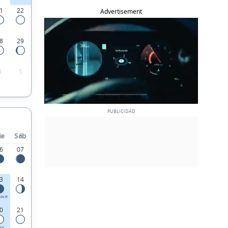
1
22
Advertisement
8
29
4
5
ie
Sáb
6
07
3
14
IENTE
0
21
ENA