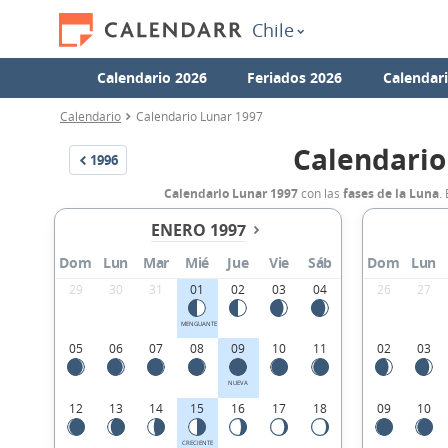
Chile
Calendario 2026
Feriados 2026
Calendar
Calendario
Calendario Lunar 1997
Calendario
1996
Calendario Lunar 1997
con las
fases de la Luna
.
ENERO 1997
Dom
Lun
Mar
Mié
Jue
Vie
Sáb
Dom
Lun
29
30
31
01
02
03
04
26
27
MENGUANTE
05
06
07
08
09
10
11
02
03
NUEVA
12
13
14
15
16
17
18
09
10
CRECIENTE