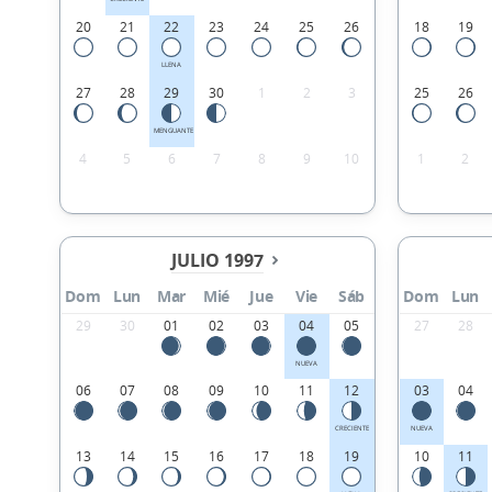
20
21
22
23
24
25
26
18
19
LLENA
27
28
29
30
1
2
3
25
26
MENGUANTE
4
5
6
7
8
9
10
1
2
JULIO 1997
Dom
Lun
Mar
Mié
Jue
Vie
Sáb
Dom
Lun
29
30
01
02
03
04
05
27
28
NUEVA
06
07
08
09
10
11
12
03
04
CRECIENTE
NUEVA
13
14
15
16
17
18
19
10
11