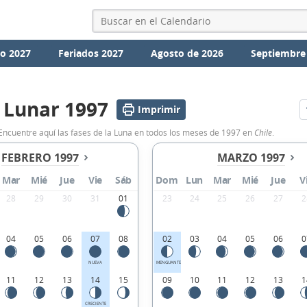
io 2027
Feriados 2027
Agosto de 2026
Septiembre
 Lunar 1997
Imprimir
 Encuentre aquí las fases de la Luna en todos los meses de 1997 en
Chile
.
FEBRERO 1997
MARZO 1997
Mar
Mié
Jue
Vie
Sáb
Dom
Lun
Mar
Mié
Jue
V
28
29
30
31
01
23
24
25
26
27
2
04
05
06
07
08
02
03
04
05
06
0
NUEVA
MENGUANTE
11
12
13
14
15
09
10
11
12
13
1
CRECIENTE