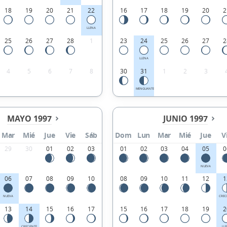
18
19
20
21
22
16
17
18
19
20
2
LLENA
25
26
27
28
1
23
24
25
26
27
2
LLENA
4
5
6
7
8
30
31
1
2
3
MENGUANTE
MAYO 1997
JUNIO 1997
Mar
Mié
Jue
Vie
Sáb
Dom
Lun
Mar
Mié
Jue
V
29
30
01
02
03
01
02
03
04
05
0
NUEVA
06
07
08
09
10
08
09
10
11
12
1
NUEVA
CREC
13
14
15
16
17
15
16
17
18
19
2
CRECIENTE
LL