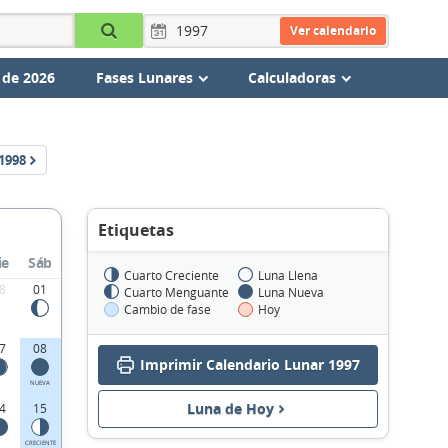
Ver calendario
 de 2026
Fases Lunares
Calculadoras
1998
Etiquetas
ie
Sáb
Cuarto Creciente
Luna Llena
8
01
Cuarto Menguante
Luna Nueva
Cambio de fase
Hoy
7
08
Imprimir Calendario Lunar 1997
NUEVA
Luna de Hoy
4
15
CRECIENTE