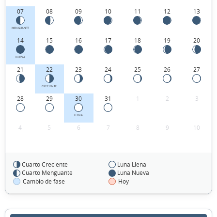
07
08
09
10
11
12
13
MENGUANTE
14
15
16
17
18
19
20
NUEVA
21
22
23
24
25
26
27
CRECIENTE
28
29
30
31
1
2
3
LLENA
4
5
6
7
8
9
10
Cuarto Creciente
Luna Llena
FEBRERO 2029
Cuarto Menguante
Luna Nueva
Cambio de fase
Hoy
Dom
Lun
Mar
Mié
Jue
Vie
Sáb
28
29
30
31
01
02
03