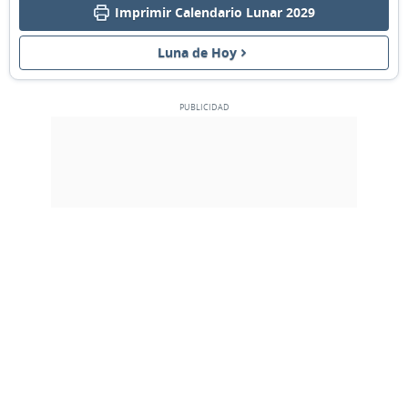
Imprimir Calendario Lunar 2029
04
05
06
07
08
09
10
Luna de Hoy
MENGUANTE
11
12
13
14
15
16
17
NUEVA
18
19
20
21
22
23
24
CRECIENTE
25
26
27
28
1
2
3
LLENA
4
5
6
7
8
9
10
MARZO 2029
Dom
Lun
Mar
Mié
Jue
Vie
Sáb
25
26
27
28
01
02
03