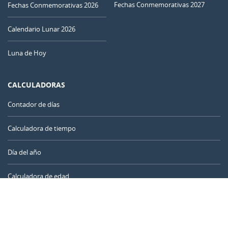
Fechas Conmemorativas 2027
Fechas Conmemorativas 2026
01
02
03
04
05
06
07
Calendario Lunar 2026
MENGUANTE
08
09
10
11
12
13
14
Luna de Hoy
NUEVA
15
16
17
18
19
20
21
CALCULADORAS
CRECIENTE
22
23
24
25
26
27
28
Contador de días
LLENA
Calculadora de tiempo
29
30
31
1
2
3
4
Día del año
5
6
7
8
9
10
11
Calculadora de edad
Temporizador online
AGOSTO 2029