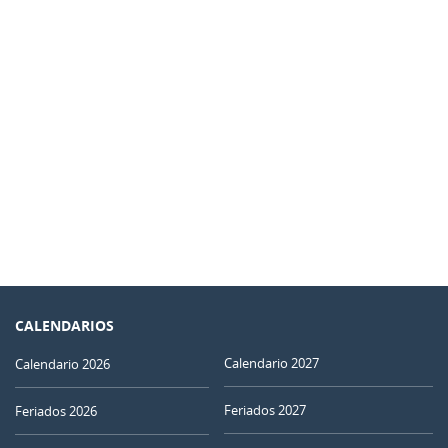
27
28
29
30
31
01
02
03
04
05
06
07
08
09
MENGUANTE
10
11
12
13
14
15
16
NUEVA
17
18
19
20
21
22
23
CRECIENTE
24
25
26
27
28
29
30
LLENA
1
2
3
4
5
6
7
CALENDARIOS
Calendario 2027
Calendario 2026
JULIO 2029
Feriados 2027
Feriados 2026
Dom
Lun
Mar
Mié
Jue
Vie
Sáb