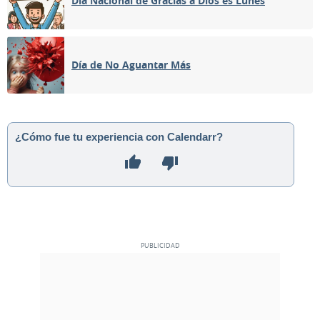
Día Nacional de Gracias a Dios es Lunes
MENGUANTE
08
09
10
11
12
13
14
Día de No Aguantar Más
NUEVA
15
16
17
18
19
20
21
CRECIENTE
22
23
24
25
26
27
28
¿Cómo fue tu experiencia con Calendarr?
LLENA
29
30
1
2
3
4
5
6
7
8
9
10
11
12
MAYO 2029
Dom
Lun
Mar
Mié
Jue
Vie
Sáb