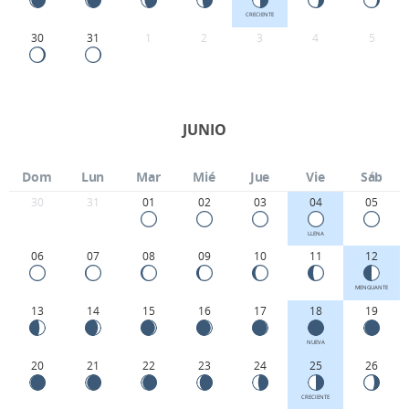
CRECIENTE
30
31
1
2
3
4
5
JUNIO
Dom
Lun
Mar
Mié
Jue
Vie
Sáb
30
31
01
02
03
04
05
LLENA
06
07
08
09
10
11
12
MENGUANTE
13
14
15
16
17
18
19
NUEVA
20
21
22
23
24
25
26
CRECIENTE