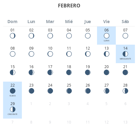
FEBRERO
Dom
Lun
Mar
Mié
Jue
Vie
Sáb
01
02
03
04
05
06
07
LLENA
08
09
10
11
12
13
14
MENGUANTE
15
16
17
18
19
20
21
22
23
24
25
26
27
28
NUEVA
29
1
2
3
4
5
6
CRECIENTE
7
8
9
10
11
12
13