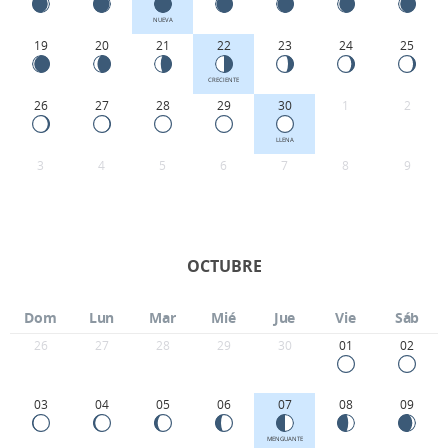
NUEVA
19
20
21
22
23
24
25
CRECIENTE
26
27
28
29
30
1
2
LLENA
3
4
5
6
7
8
9
OCTUBRE
Dom
Lun
Mar
Mié
Jue
Vie
Sáb
26
27
28
29
30
01
02
03
04
05
06
07
08
09
MENGUANTE