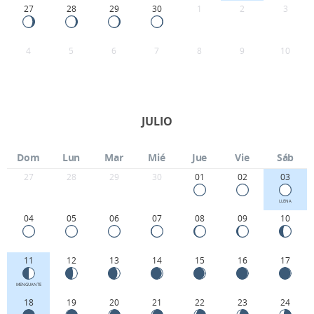
27
28
29
30
1
2
3
4
5
6
7
8
9
10
JULIO
Dom
Lun
Mar
Mié
Jue
Vie
Sáb
27
28
29
30
01
02
03
LLENA
04
05
06
07
08
09
10
11
12
13
14
15
16
17
MENGUANTE
18
19
20
21
22
23
24