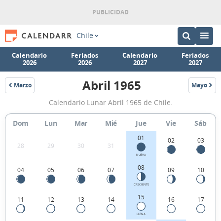
Chile
Calendario
Feriados
Calendario
Feriados
2026
2026
2027
2027
Abril 1965
Marzo
Mayo
1965
1965
Calendario
Calendario Lunar Abril 1965 de Chile.
Lunar
Abril
Dom
Lun
Mar
Mié
Jue
Vie
Sáb
1965
01
02
03
28
29
30
31
de
NUEVA
Chile.
08
04
05
06
07
09
10
CRECIENTE
15
11
12
13
14
16
17
LLENA