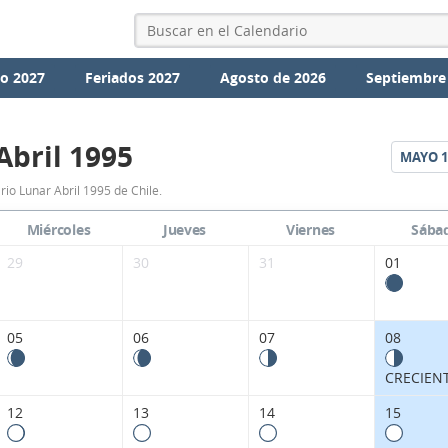
io 2027
Feriados 2027
Agosto de 2026
Septiembre
Abril 1995
MAYO
1
Calendario
io Lunar Abril 1995 de Chile.
Lunar
Miércoles
Jueves
Viernes
Sába
Abril
29
30
31
01
1995
de
05
06
07
08
Chile.
CRECIEN
12
13
14
15