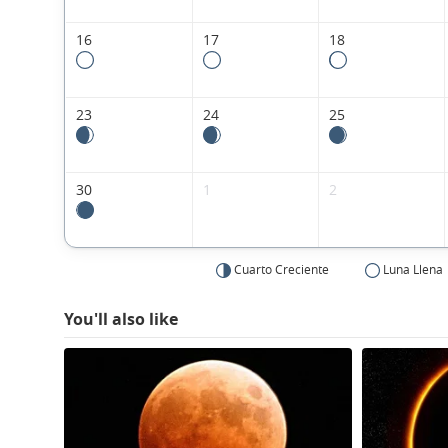
16
17
18
23
24
25
30
1
2
Cuarto Creciente
Luna Llena
You'll also like