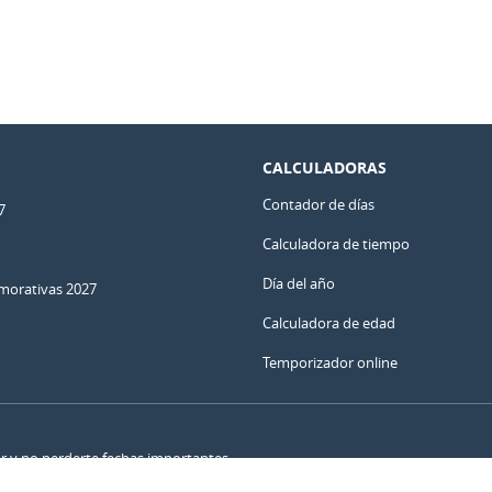
CALCULADORAS
Contador de días
7
Calculadora de tiempo
Día del año
orativas 2027
Calculadora de edad
Temporizador online
ar y no perderte fechas importantes.