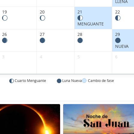
LLENA
19
20
21
22
MENGUANTE
26
27
28
29
NUEVA
3
4
5
6
Cuarto Menguante
Luna Nueva
Cambio de fase