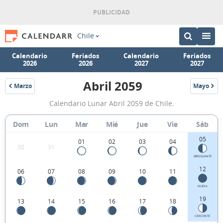
Chile
Calendario
Feriados
Calendario
Feriados
2026
2026
2027
2027
Abril 2059
Marzo
Mayo
2059
2059
Calendario
Calendario Lunar Abril 2059 de Chile.
Lunar
Abril
Dom
Lun
Mar
Mié
Jue
Vie
Sáb
2059
05
01
02
03
04
30
31
de
MENGUANTE
Chile.
12
06
07
08
09
10
11
NUEVA
19
13
14
15
16
17
18
CRECIENTE