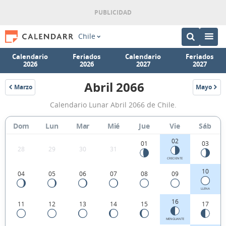
Chile
Calendario
Feriados
Calendario
Feriados
2026
2026
2027
2027
Abril 2066
Marzo
Mayo
2066
2066
Calendario
Calendario Lunar Abril 2066 de Chile.
Lunar
Abril
Dom
Lun
Mar
Mié
Jue
Vie
Sáb
2066
02
01
03
28
29
30
31
de
CRECIENTE
Chile.
10
04
05
06
07
08
09
LLENA
16
11
12
13
14
15
17
MENGUANTE