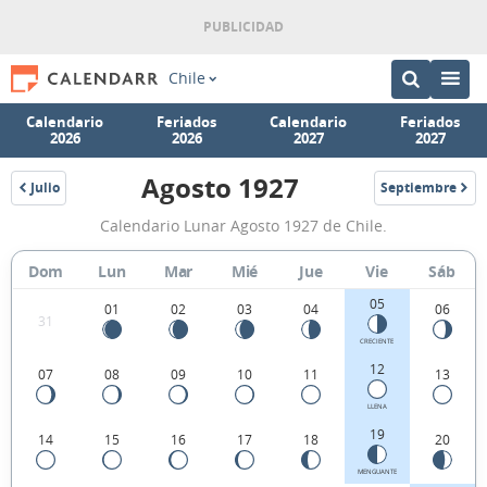
Chile
Calendario
Feriados
Calendario
Feriados
2026
2026
2027
2027
Agosto 1927
Julio
Septiembre
1927
1927
Calendario
Calendario Lunar Agosto 1927 de Chile.
Lunar
Agosto
Dom
Lun
Mar
Mié
Jue
Vie
Sáb
1927
05
01
02
03
04
06
31
de
CRECIENTE
Chile.
12
07
08
09
10
11
13
LLENA
19
14
15
16
17
18
20
MENGUANTE