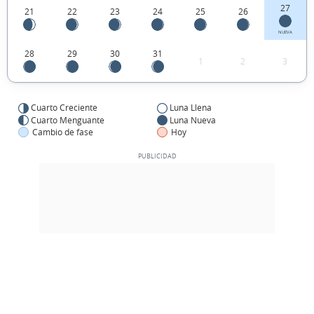
27
21
22
23
24
25
26
NUEVA
28
29
30
31
1
2
3
Cuarto Creciente
Luna Llena
Cuarto Menguante
Luna Nueva
Cambio de fase
Hoy