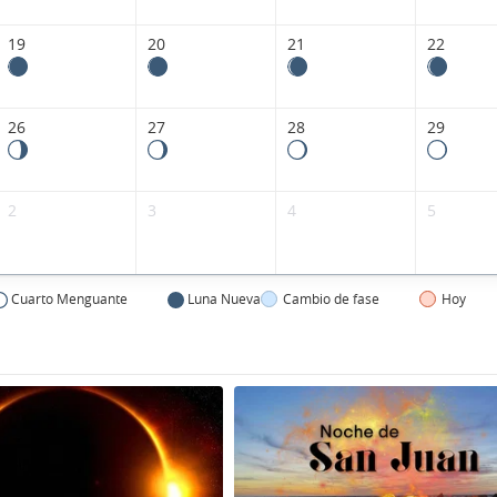
19
20
21
22
26
27
28
29
2
3
4
5
Cuarto Menguante
Luna Nueva
Cambio de fase
Hoy