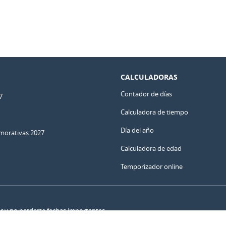
CALCULADORAS
Contador de días
7
Calculadora de tiempo
Día del año
orativas 2027
Calculadora de edad
Temporizador online
ar y no perderte fechas importantes.