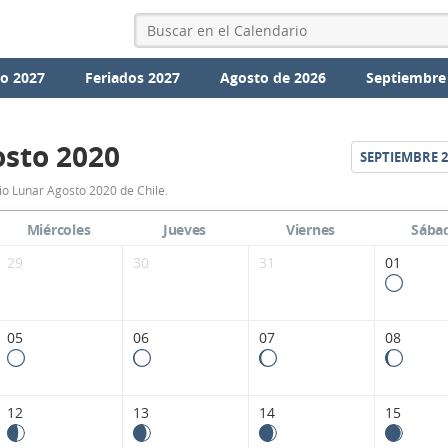
io 2027
Feriados 2027
Agosto de 2026
Septiembre
sto 2020
SEPTIEMBRE
2
Calendario
io Lunar Agosto 2020 de Chile.
Lunar
Miércoles
Jueves
Viernes
Sába
Agosto
29
30
31
01
2020
de
05
06
07
08
Chile.
12
13
14
15