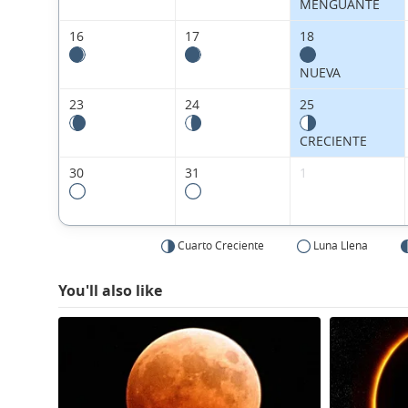
MENGUANTE
16
17
18
NUEVA
23
24
25
CRECIENTE
30
31
1
Cuarto Creciente
Luna Llena
You'll also like