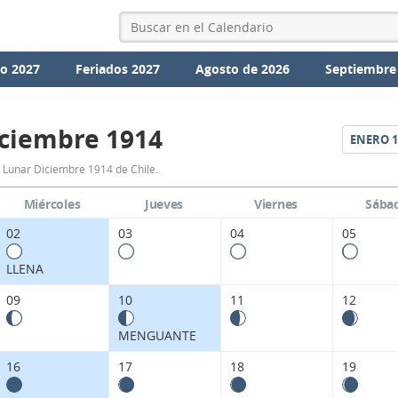
io 2027
Feriados 2027
Agosto de 2026
Septiembre
ciembre 1914
ENERO
1
Calendario
 Lunar Diciembre 1914 de Chile.
Lunar
Miércoles
Jueves
Viernes
Sába
Diciembre
02
03
04
05
1914
LLENA
de
09
10
11
12
Chile.
MENGUANTE
16
17
18
19