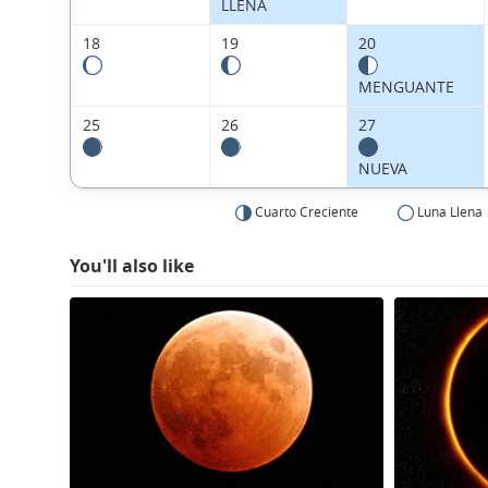
LLENA
18
19
20
MENGUANTE
25
26
27
NUEVA
Cuarto Creciente
Luna Llena
You'll also like