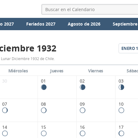
io 2027
Feriados 2027
Agosto de 2026
Septiembre
ciembre 1932
ENERO
1
Calendario
 Lunar Diciembre 1932 de Chile.
Lunar
Miércoles
Jueves
Viernes
Sába
Diciembre
30
01
02
03
1932
de
07
08
09
10
Chile.
14
15
16
17