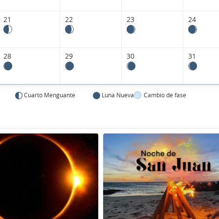
21
22
23
24
28
29
30
31
Cuarto Menguante
Luna Nueva
Cambio de fase