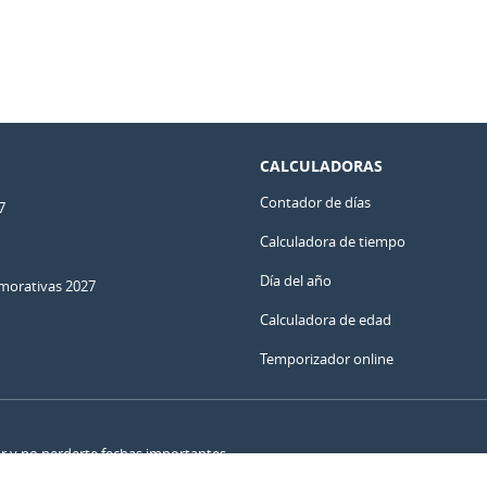
CALCULADORAS
Contador de días
7
Calculadora de tiempo
Día del año
orativas 2027
Calculadora de edad
Temporizador online
ar y no perderte fechas importantes.