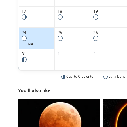
17
18
19
24
25
26
LLENA
31
1
2
Cuarto Creciente
Luna Llena
You'll also like