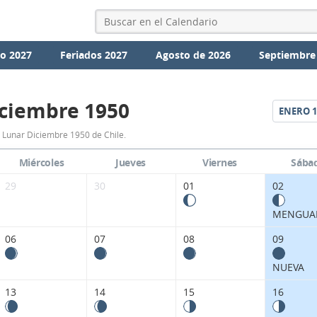
io 2027
Feriados 2027
Agosto de 2026
Septiembre
ciembre 1950
ENERO
1
Calendario
 Lunar Diciembre 1950 de Chile.
Lunar
Miércoles
Jueves
Viernes
Sába
Diciembre
29
30
01
02
1950
MENGUA
de
06
07
08
09
Chile.
NUEVA
13
14
15
16