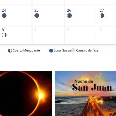
24
25
26
27
31
1
2
3
Cuarto Menguante
Luna Nueva
Cambio de fase