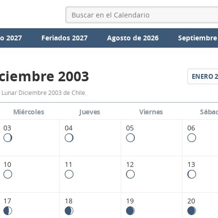
io 2027
Feriados 2027
Agosto de 2026
Septiembre
ciembre 2003
ENERO
2
Calendario
 Lunar Diciembre 2003 de Chile.
Lunar
Miércoles
Jueves
Viernes
Sába
Diciembre
03
04
05
06
2003
de
10
11
12
13
Chile.
17
18
19
20