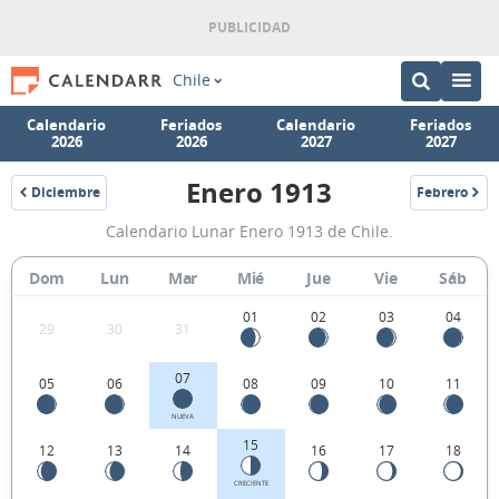
Chile
Calendario
Feriados
Calendario
Feriados
2026
2026
2027
2027
Enero 1913
Diciembre
Febrero
1912
1913
Calendario
Calendario Lunar Enero 1913 de Chile.
Lunar
Enero
Dom
Lun
Mar
Mié
Jue
Vie
Sáb
1913
01
02
03
04
29
30
31
de
Chile.
07
05
06
08
09
10
11
NUEVA
15
12
13
14
16
17
18
CRECIENTE