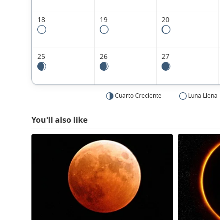
18
19
20
25
26
27
Cuarto Creciente
Luna Llena
You'll also like