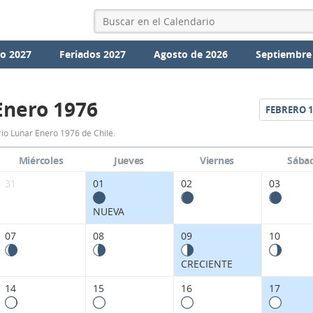
io 2027
Feriados 2027
Agosto de 2026
Septiembre
Enero 1976
FEBRERO
1
Calendario
io Lunar Enero 1976 de Chile.
Lunar
Miércoles
Jueves
Viernes
Sába
Enero
31
01
02
03
1976
NUEVA
de
07
08
09
10
Chile.
CRECIENTE
14
15
16
17