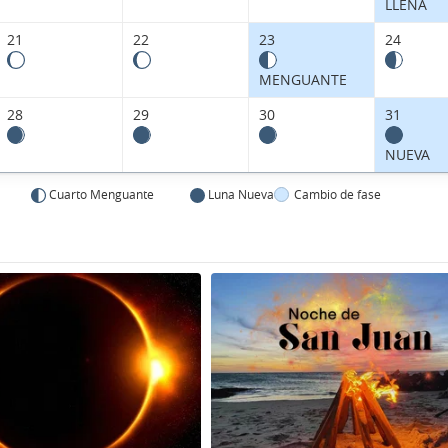
LLENA
21
22
23
24
MENGUANTE
28
29
30
31
NUEVA
Cuarto Menguante
Luna Nueva
Cambio de fase