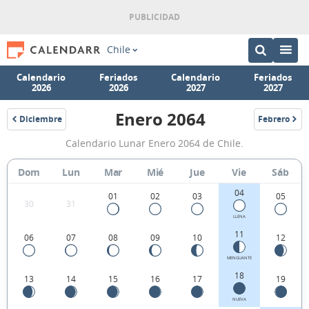
Chile
Calendario
Feriados
Calendario
Feriados
2026
2026
2027
2027
Enero 2064
Diciembre
Febrero
2063
2064
Calendario
Calendario Lunar Enero 2064 de Chile.
Lunar
Enero
Dom
Lun
Mar
Mié
Jue
Vie
Sáb
2064
04
01
02
03
05
30
31
de
LLENA
Chile.
11
06
07
08
09
10
12
MENGUANTE
18
13
14
15
16
17
19
NUEVA