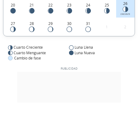
26
20
21
22
23
24
25
CRECIENTE
27
28
29
30
31
1
2
Cuarto Creciente
Luna Llena
Cuarto Menguante
Luna Nueva
Cambio de fase