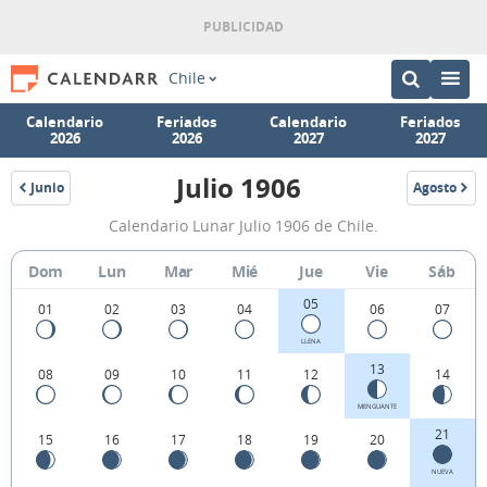
Chile
Calendario
Feriados
Calendario
Feriados
2026
2026
2027
2027
Julio 1906
Junio
Agosto
1906
1906
Calendario
Calendario Lunar Julio 1906 de Chile.
Lunar
Julio
Dom
Lun
Mar
Mié
Jue
Vie
Sáb
1906
05
01
02
03
04
06
07
de
LLENA
Chile.
13
08
09
10
11
12
14
MENGUANTE
21
15
16
17
18
19
20
NUEVA