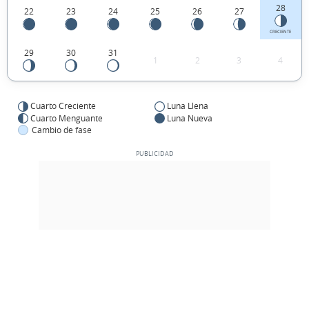
28
22
23
24
25
26
27
CRECIENTE
29
30
31
1
2
3
4
Cuarto Creciente
Luna Llena
Cuarto Menguante
Luna Nueva
Cambio de fase