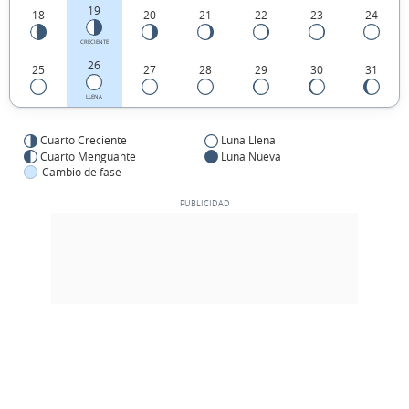
19
18
20
21
22
23
24
CRECIENTE
26
25
27
28
29
30
31
LLENA
Cuarto Creciente
Luna Llena
Cuarto Menguante
Luna Nueva
Cambio de fase