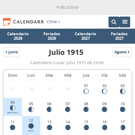
Chile
Calendario
Feriados
Calendario
Feriados
2026
2026
2027
2027
Julio 1915
Junio
Agosto
1915
1915
Calendario
Calendario Lunar Julio 1915 de Chile.
Lunar
Julio
Dom
Lun
Mar
Mié
Jue
Vie
Sáb
1915
01
02
03
27
28
29
30
de
Chile.
04
05
06
07
08
09
10
MENGUANTE
12
11
13
14
15
16
17
NUEVA