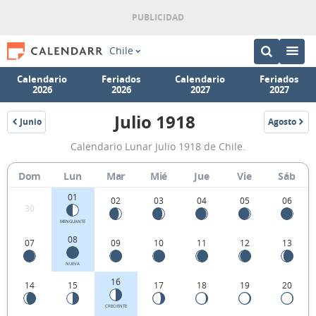
Chile
Calendario
Feriados
Calendario
Feriados
2026
2026
2027
2027
Julio 1918
Junio
Agosto
1918
1918
Calendario
Calendario Lunar Julio 1918 de Chile.
Lunar
Julio
Dom
Lun
Mar
Mié
Jue
Vie
Sáb
1918
01
02
03
04
05
06
30
de
MENGUANTE
Chile.
08
07
09
10
11
12
13
NUEVA
16
14
15
17
18
19
20
CRECIENTE