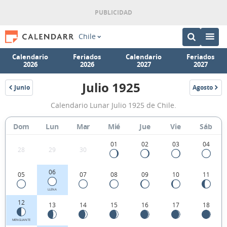
Chile
Calendario
Feriados
Calendario
Feriados
2026
2026
2027
2027
Julio 1925
Junio
Agosto
1925
1925
Calendario
Calendario Lunar Julio 1925 de Chile.
Lunar
Julio
Dom
Lun
Mar
Mié
Jue
Vie
Sáb
1925
01
02
03
04
28
29
30
de
Chile.
06
05
07
08
09
10
11
LLENA
12
13
14
15
16
17
18
MENGUANTE