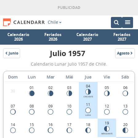
Chile
Calendario
Feriados
Calendario
Feriados
2026
2026
2027
2027
Julio 1957
Junio
Agosto
1957
1957
Calendario
Calendario Lunar Julio 1957 de Chile.
Lunar
Julio
Dom
Lun
Mar
Mié
Jue
Vie
Sáb
1957
04
01
02
03
05
06
30
de
CRECIENTE
Chile.
11
07
08
09
10
12
13
LLENA
19
14
15
16
17
18
20
MENGUANTE