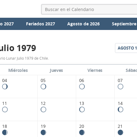
io 2027
Feriados 2027
Agosto de 2026
Septiembre
ulio 1979
AGOSTO
1
Calendario
rio Lunar Julio 1979 de Chile.
Lunar
Miércoles
Jueves
Viernes
Sába
Julio
04
05
06
07
1979
de
11
12
13
14
Chile.
18
19
20
21