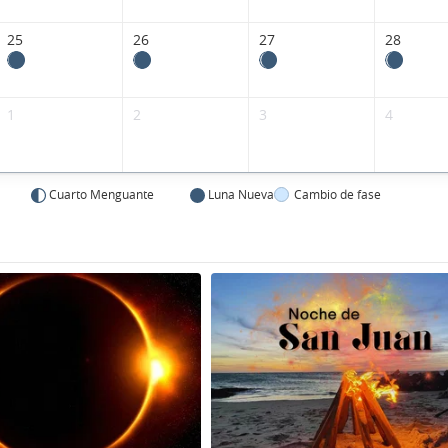
25
26
27
28
1
2
3
4
Cuarto Menguante
Luna Nueva
Cambio de fase