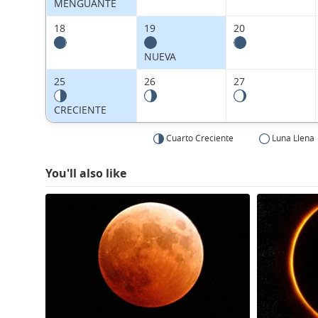
MENGUANTE
18
19
20
NUEVA
25
26
27
CRECIENTE
Cuarto Creciente
Luna Llena
You'll also like