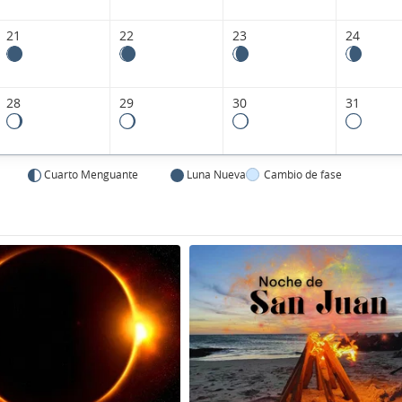
21
22
23
24
28
29
30
31
Cuarto Menguante
Luna Nueva
Cambio de fase