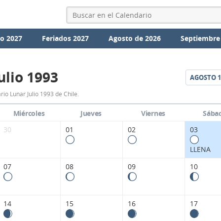
io 2027
Feriados 2027
Agosto de 2026
Septiembre
ulio 1993
AGOSTO
1
Calendario
rio Lunar Julio 1993 de Chile.
Lunar
Miércoles
Jueves
Viernes
Sába
Julio
30
01
02
03
1993
LLENA
de
07
08
09
10
Chile.
14
15
16
17