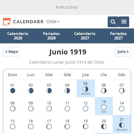
Chile
Calendario
Feriados
Calendario
Feriados
2026
2026
2027
2027
Junio 1919
Mayo
Julio
1919
1919
Calendario
Calendario Lunar Junio 1919 de Chile.
Lunar
Junio
Dom
Lun
Mar
Mié
Jue
Vie
Sáb
1919
05
01
02
03
04
06
07
de
CRECIENTE
Chile.
13
08
09
10
11
12
14
LLENA
21
15
16
17
18
19
20
MENGUANTE